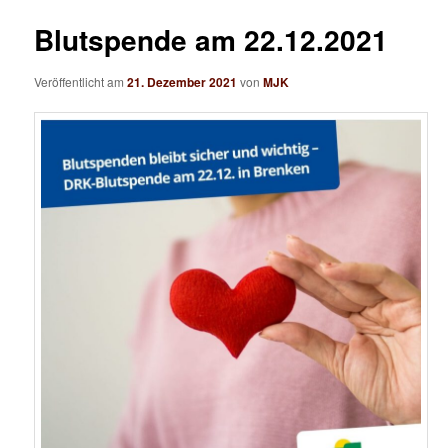
n
i
ü
t
Blutspende am 22.12.2021
r
a
Veröffentlicht am
21. Dezember 2021
von
MJK
g
s
-
N
a
v
i
g
a
t
i
o
n