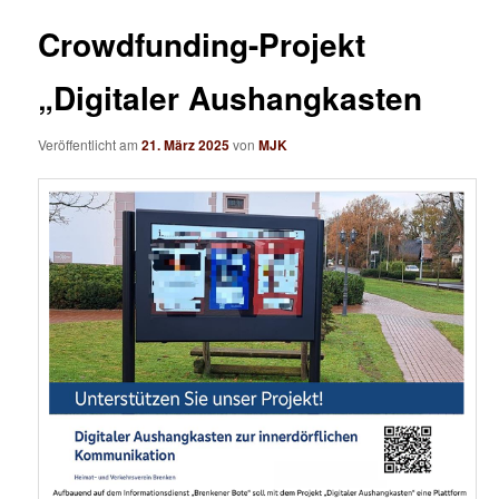
n
i
ü
t
Crowdfunding-Projekt
r
a
„Digitaler Aushangkasten
g
s
Veröffentlicht am
21. März 2025
von
MJK
-
N
a
v
i
g
a
t
i
o
n