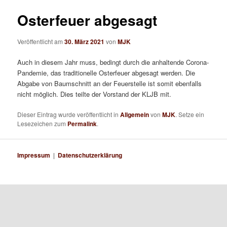
n
i
ü
t
Osterfeuer abgesagt
r
a
Veröffentlicht am
30. März 2021
von
MJK
g
s
Auch in diesem Jahr muss, bedingt durch die anhaltende Corona-
-
Pandemie, das traditionelle Osterfeuer abgesagt werden. Die
N
Abgabe von Baumschnitt an der Feuerstelle ist somit ebenfalls
a
nicht möglich. Dies teilte der Vorstand der KLJB mit.
v
i
Dieser Eintrag wurde veröffentlicht in
Allgemein
von
MJK
. Setze ein
g
Lesezeichen zum
Permalink
.
a
t
i
Impressum
|
Datenschutzerklärung
o
n