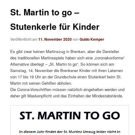
n
i
ü
t
St. Martin to go –
r
a
Stutenkerle für Kinder
g
s
Veröffentlicht am
11. November 2020
von
Guido Kemper
-
N
Es gibt zwar keinen Martinszug in Brenken, aber die Darsteller
a
des traditionellen Martinsspiels haben sich eine „coronakonforme“
v
Alternative überlegt – „St. Martin to go“. So können sich am
i
Samstag, 14. November die Brenkener Kinder mit ihren Laternen
g
von 17 bis 19 Uhr an der Grundschule einen Stutenkerl beim St.
a
Martin mit seinen Gehilfen abholen.
t
Die Corona-Vorschriften müssen natürlich eingehalten werden und
i
daher gilt Maskenpflicht und das Einhalten der Mindestabstände.
o
n